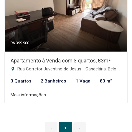
R$ 399.900
Apartamento à Venda com 3 quartos, 83m²
Rua Corretor Juventino de Jesus - Candelária, Belo Horizonte-MG
3 Quartos
2 Banheiros
1 Vaga
83 m²
Mais informações
‹
1
›