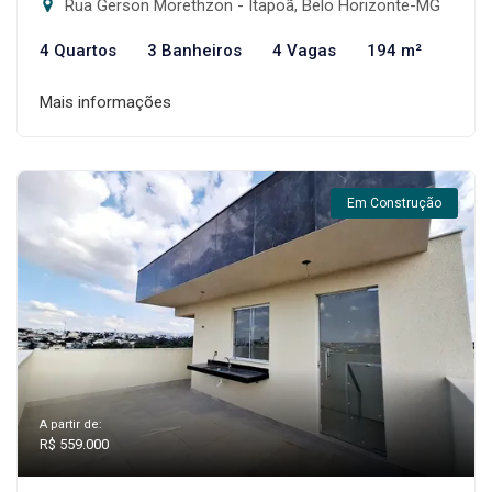
Rua Gerson Morethzon - Itapoã, Belo Horizonte-MG
4 Quartos
3 Banheiros
4 Vagas
194 m²
Mais informações
Em Construção
A partir de:
R$ 559.000