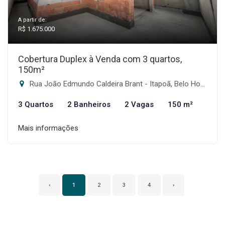
A partir de:
R$ 1.675.000
Cobertura Duplex à Venda com 3 quartos,
150m²
Rua João Edmundo Caldeira Brant - Itapoã, Belo Horizonte-MG
3 Quartos
2 Banheiros
2 Vagas
150 m²
Mais informações
‹
1
2
3
4
›