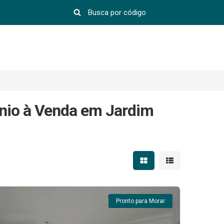
nio à Venda em Jardim
Mostrar resultados em 
Mostrar resultad
Pronto para Morar