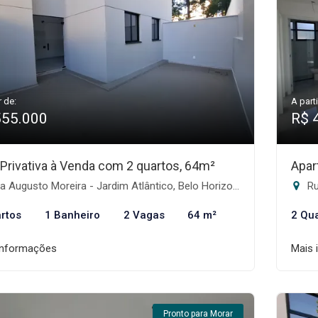
r de:
A parti
555.000
R$ 
 Privativa à Venda com 2 quartos, 64m²
Apar
 Augusto Moreira - Jardim Atlântico, Belo Horizonte-MG
Rua
rtos
1 Banheiro
2 Vagas
64 m²
2 Qu
informações
Mais 
Pronto para Morar