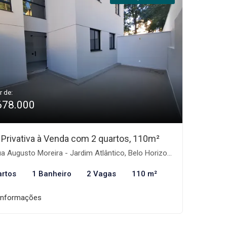
r de:
678.000
 Privativa à Venda com 2 quartos, 110m²
 Augusto Moreira - Jardim Atlântico, Belo Horizonte-MG
artos
1 Banheiro
2 Vagas
110 m²
informações