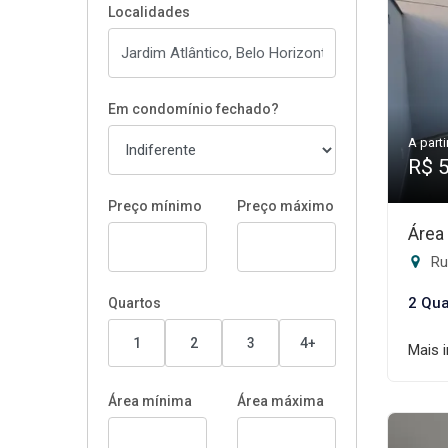
Localidades
Em condomínio fechado?
A parti
R$ 
Preço mínimo
Preço máximo
Área
Rua
2 Qua
Quartos
1
2
3
4+
Mais 
Área mínima
Área máxima