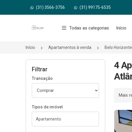
(31) 3566-3756
(31) 99175-6535
Página inicial
Todas as categorias
Início
Início
Apartamentos à venda
Belo Horizont
4 Ap
Filtrar
Atlâ
Transação
Ordenar
Tipos de imóvel