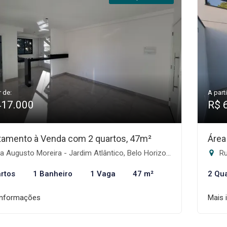
r de:
A parti
417.000
R$ 
tamento à Venda com 2 quartos, 47m²
Área
 Augusto Moreira - Jardim Atlântico, Belo Horizonte-MG
Rua
rtos
1 Banheiro
1 Vaga
47 m²
2 Qu
informações
Mais 