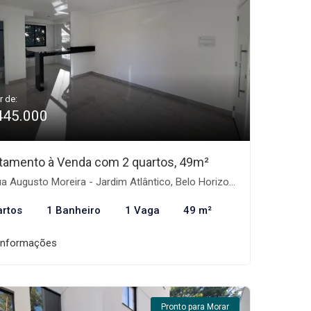
r de:
445.000
tamento à Venda com 2 quartos, 49m²
 Augusto Moreira - Jardim Atlântico, Belo Horizonte-MG
artos
1 Banheiro
1 Vaga
49 m²
informações
Pronto para Morar