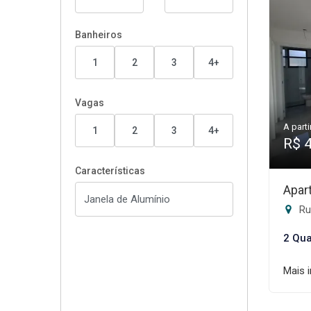
Banheiros
1
2
3
4+
Vagas
A parti
1
2
3
4+
R$ 
Características
Apar
Rua
2 Qua
Mais 