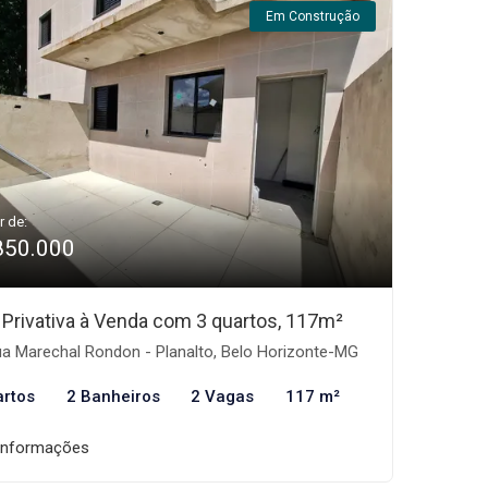
Em Construção
r de:
850.000
 Privativa à Venda com 3 quartos, 117m²
a Marechal Rondon - Planalto, Belo Horizonte-MG
artos
2 Banheiros
2 Vagas
117 m²
informações