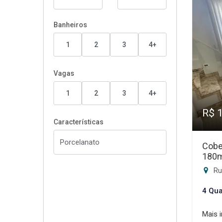
Banheiros
1
2
3
4+
Vagas
1
2
3
4+
R$ 
Características
Cobe
180
Ru
4 Qua
Mais 