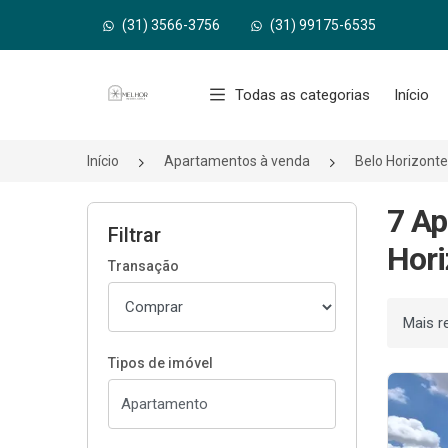
(31) 3566-3756
(31) 99175-6535
Página inicial
Todas as categorias
Início
Início
Apartamentos à venda
Belo Horizont
7 Ap
Filtrar
Hori
Transação
Ordenar
Tipos de imóvel