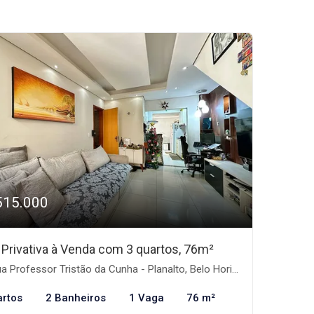
515.000
 Privativa à Venda com 3 quartos, 76m²
 Professor Tristão da Cunha - Planalto, Belo Horizonte-MG
artos
2 Banheiros
1 Vaga
76 m²