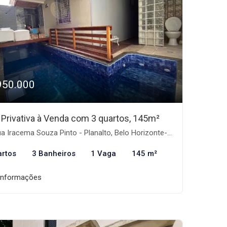
950.000
 Privativa à Venda com 3 quartos, 145m²
a Iracema Souza Pinto - Planalto, Belo Horizonte-MG
artos
3 Banheiros
1 Vaga
145 m²
informações