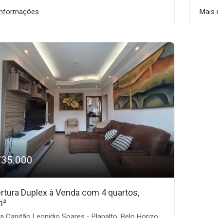
informações
Mais 
735.000
rtura Duplex à Venda com 4 quartos,
m²
 Capitão Leonidio Soares - Planalto, Belo Horizonte-MG