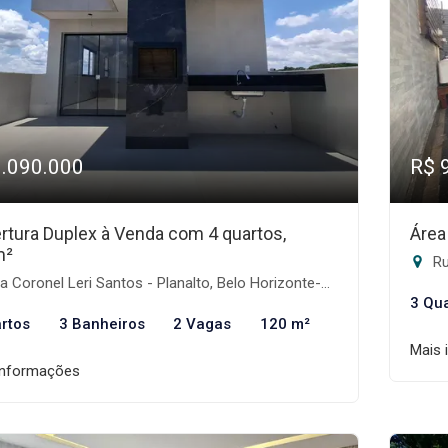
1.090.000
R$ 
rtura Duplex à Venda com 4 quartos,
Área
m²
Ru
 Coronel Leri Santos - Planalto, Belo Horizonte-MG
3 Qu
rtos
3 Banheiros
2 Vagas
120 m²
Mais 
informações