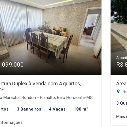
A parti
1.099.000
R$ 
rtura Duplex à Venda com 4 quartos,
Área
m²
Ru
a Marechal Rondon - Planalto, Belo Horizonte-MG
3 Qu
rtos
3 Banheiros
4 Vagas
180 m²
Mais 
informações