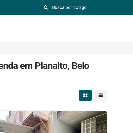
nda em Planalto, Belo
Mostrar resultados em 
Mostrar resultad