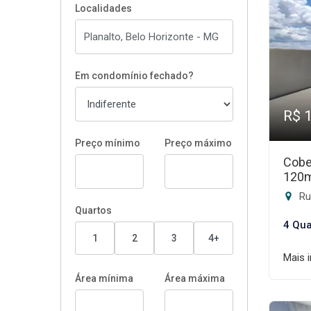
Localidades
Em condomínio fechado?
R$ 
Preço mínimo
Preço máximo
Cobe
120
Rua
Quartos
4 Qua
1
2
3
4+
Mais 
Área mínima
Área máxima