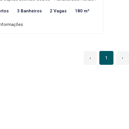
rtos
3 Banheiros
2 Vagas
180 m²
informações
‹
1
›