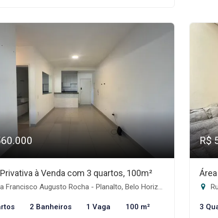
560.000
R$ 
 Privativa à Venda com 3 quartos, 100m²
Área
 Francisco Augusto Rocha - Planalto, Belo Horizonte-MG
Rua
rtos
2 Banheiros
1 Vaga
100 m²
3 Qu