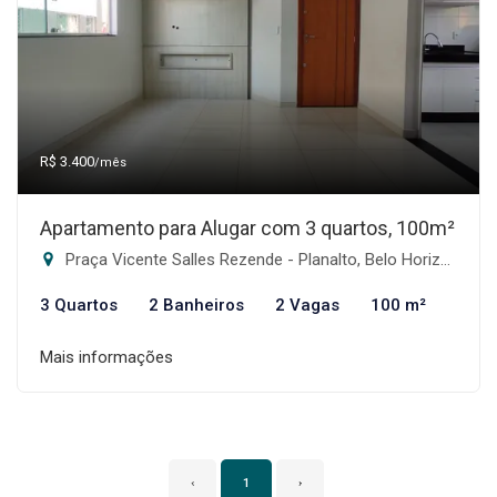
R$ 3.400
/mês
Apartamento para Alugar com 3 quartos, 100m²
Praça Vicente Salles Rezende - Planalto, Belo Horizonte-MG
3 Quartos
2 Banheiros
2 Vagas
100 m²
Mais informações
‹
1
›