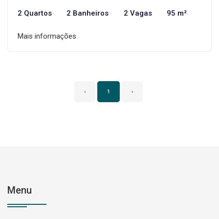
2 Quartos
2 Banheiros
2 Vagas
95 m²
Mais informações
‹
1
›
Menu