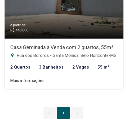
A partir de:
R$ 440.000
Casa Geminada à Venda com 2 quartos, 55m²
Rua dos Bororós - Santa Mônica, Belo Horizonte-MG
2 Quartos
3 Banheiros
2 Vagas
55 m²
Mais informações
‹
1
›