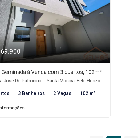
769.900
 Geminada à Venda com 3 quartos, 102m²
 José Do Patrocínio - Santa Mônica, Belo Horizonte-MG
rtos
3 Banheiros
2 Vagas
102 m²
informações