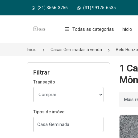
(31) 3566-3756
(31) 99175-6535
Página inicial
Todas as categorias
Início
Início
Casas Geminadas à venda
Belo Horiz
1 Ca
Filtrar
Môni
Transação
Ordenar
Tipos de imóvel