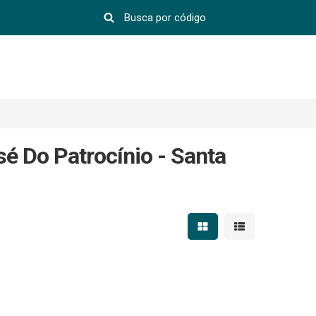
é Do Patrocínio - Santa
Mostrar resultados em 
Mostrar resultad