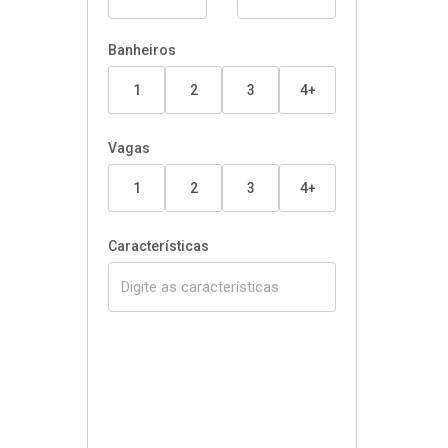
Banheiros
1
2
3
4+
Vagas
1
2
3
4+
Características