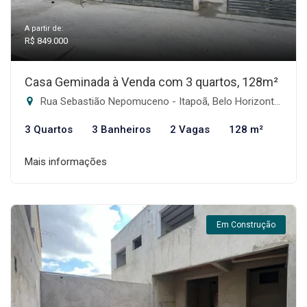
A partir de:
R$ 849.000
Casa Geminada à Venda com 3 quartos, 128m²
Rua Sebastião Nepomuceno - Itapoã, Belo Horizonte-MG
3 Quartos
3 Banheiros
2 Vagas
128 m²
Mais informações
Em Construção