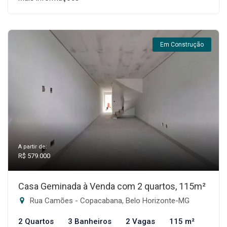
Em Construção
A partir de:
R$ 579.000
Casa Geminada à Venda com 2 quartos, 115m²
Rua Camões - Copacabana, Belo Horizonte-MG
2 Quartos
3 Banheiros
2 Vagas
115 m²