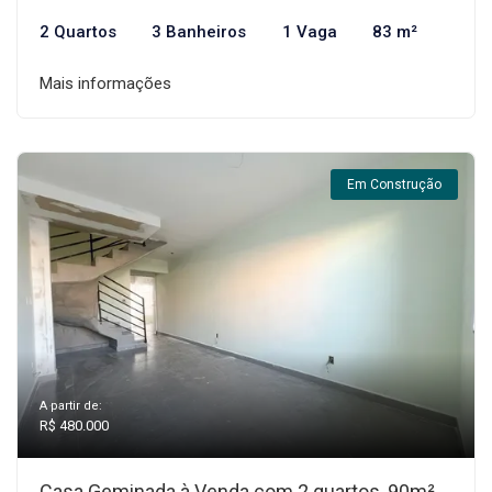
2 Quartos
3 Banheiros
1 Vaga
83 m²
Mais informações
Em Construção
A partir de:
R$ 480.000
Casa Geminada à Venda com 2 quartos, 90m²