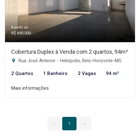
A partir de:
R$ 690.000
Cobertura Duplex à Venda com 2 quartos, 94m²
Rua José Antenor - Heliópolis, Belo Horizonte-MG
2 Quartos
1 Banheiro
2 Vagas
94 m²
Mais informações
‹
1
›