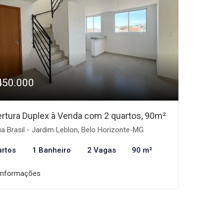
450.000
rtura Duplex à Venda com 2 quartos, 90m²
a Brasil - Jardim Leblon, Belo Horizonte-MG
artos
1 Banheiro
2 Vagas
90 m²
informações