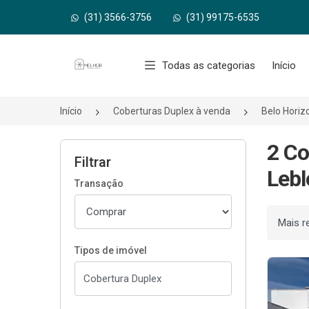
(31) 3566-3756
(31) 99175-6535
Página inicial
Todas as categorias
Início
Início
Coberturas Duplex à venda
Belo Hori
2 Co
Filtrar
Lebl
Transação
Ordenar
Tipos de imóvel