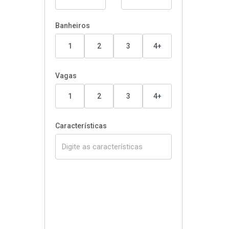
Banheiros
1
2
3
4+
Vagas
1
2
3
4+
Características