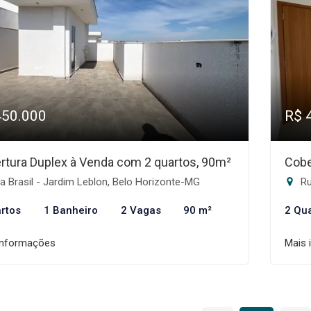
450.000
R$ 
rtura Duplex à Venda com 2 quartos, 90m²
Cobe
 Brasil - Jardim Leblon, Belo Horizonte-MG
Ru
rtos
1 Banheiro
2 Vagas
90 m²
2 Qu
informações
Mais 