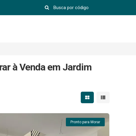
rar à Venda em Jardim
Mostrar resultados em 
Mostrar resultad
Pronto para Morar