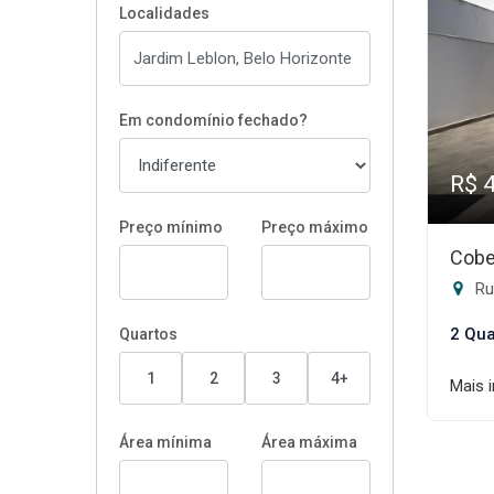
Localidades
Em condomínio fechado?
R$ 
Preço mínimo
Preço máximo
Cobe
Rua
2 Qua
Quartos
1
2
3
4+
Mais 
Área mínima
Área máxima