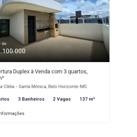
r de:
1.100.000
rtura Duplex à Venda com 3 quartos,
m²
 Clélia - Santa Mônica, Belo Horizonte-MG
rtos
3 Banheiros
2 Vagas
137 m²
informações