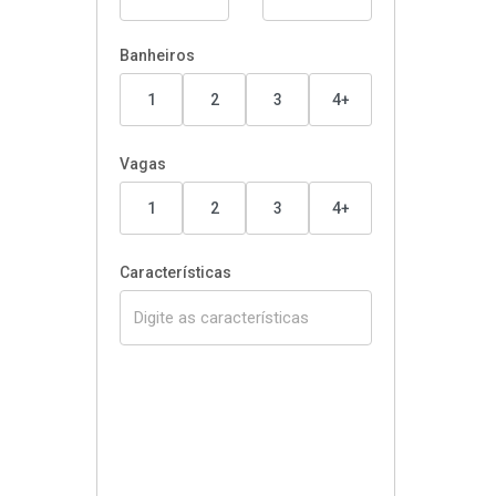
Banheiros
1
2
3
4+
Vagas
1
2
3
4+
Características