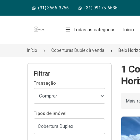
(31) 3566-3756
(31) 99175-6535
Página inicial
Todas as categorias
Início
Início
Coberturas Duplex à venda
Belo Hori
1 Co
Filtrar
Hori
Transação
Ordenar
Tipos de imóvel