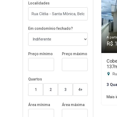
Localidades
Em condomínio fechado?
A parti
R$ 
Preço mínimo
Preço máximo
Cobe
137
Rua
Quartos
3 Qua
1
2
3
4+
Mais 
Área mínima
Área máxima