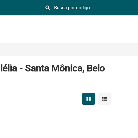
élia - Santa Mônica, Belo
Mostrar resultados em 
Mostrar resultad