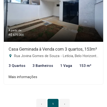
A partir de:
R$ 675.000
Casa Geminada à Venda com 3 quartos, 153m²
Rua Jovina Gomes de Souza - Letícia, Belo Horizonte-MG
3 Quartos
3 Banheiros
1 Vaga
153 m²
Mais informações
‹
1
›