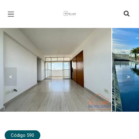
Página inicial
<
>
Código 590