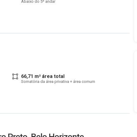
Abaixo do 5º andar
66,71 m² área total
Somatória da área privativa + área comum
ro Preto, Belo Horizonte.