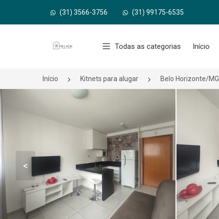
(31) 3566-3756
(31) 99175-6535
Página inicial
Todas as categorias
Início
Início
Kitnets para alugar
Belo Horizonte/MG
<