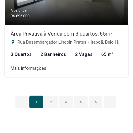
A partir de:
R$ 895.000
Área Privativa à Venda com 3 quartos, 65m²
Rua Desembargador Lincoln Prates - Itapoã, Belo Horizonte-MG
3 Quartos
2 Banheiros
2 Vagas
65 m²
Mais informações
‹
1
2
3
4
5
›