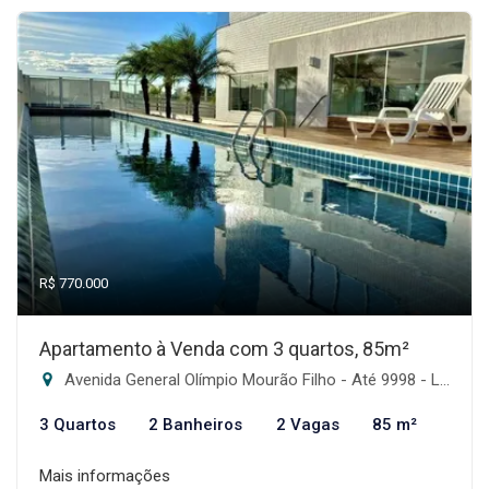
R$ 770.000
Apartamento à Venda com 3 quartos, 85m²
Avenida General Olímpio Mourão Filho - Até 9998 - Lado Par - Itapoã, Belo Horizonte-MG
3 Quartos
2 Banheiros
2 Vagas
85 m²
Mais informações