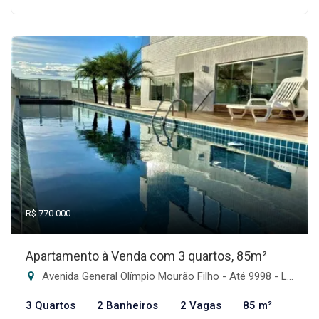
R$ 770.000
Apartamento à Venda com 3 quartos, 85m²
Avenida General Olímpio Mourão Filho - Até 9998 - Lado Par - Itapoã, Belo Horizonte-MG
3 Quartos
2 Banheiros
2 Vagas
85 m²