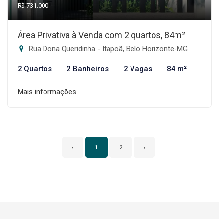
R$ 731.000
Área Privativa à Venda com 2 quartos, 84m²
Rua Dona Queridinha - Itapoã, Belo Horizonte-MG
2 Quartos
2 Banheiros
2 Vagas
84 m²
Mais informações
‹
1
2
›